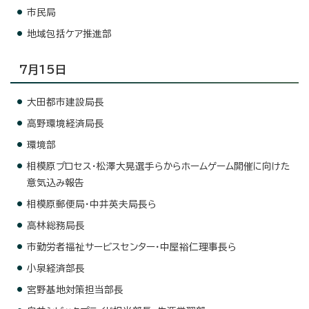
市民局
地域包括ケア推進部
7月15日
大田都市建設局長
高野環境経済局長
環境部
相模原プロセス・松澤大晃選手らからホームゲーム開催に向けた
意気込み報告
相模原郵便局・中井英夫局長ら
高林総務局長
市勤労者福祉サービスセンター・中屋裕仁理事長ら
小泉経済部長
宮野基地対策担当部長