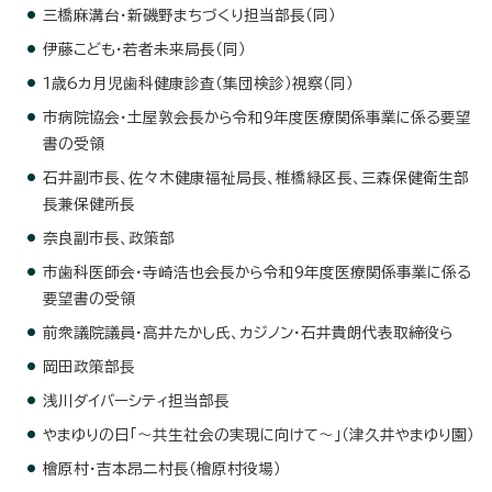
三橋麻溝台・新磯野まちづくり担当部長（同）
伊藤こども・若者未来局長（同）
1歳6カ月児歯科健康診査（集団検診）視察（同）
市病院協会・土屋敦会長から令和9年度医療関係事業に係る要望
書の受領
石井副市長、佐々木健康福祉局長、椎橋緑区長、三森保健衛生部
長兼保健所長
奈良副市長、政策部
市歯科医師会・寺崎浩也会長から令和9年度医療関係事業に係る
要望書の受領
前衆議院議員・高井たかし氏、カジノン・石井貴朗代表取締役ら
岡田政策部長
浅川ダイバーシティ担当部長
やまゆりの日「～共生社会の実現に向けて～」（津久井やまゆり園）
檜原村・吉本昂二村長（檜原村役場）