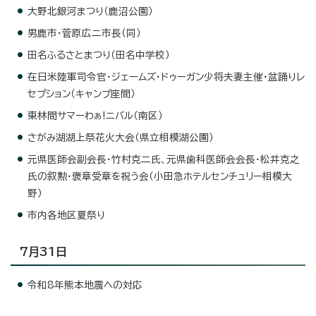
大野北銀河まつり（鹿沼公園）
男鹿市・菅原広二市長（同）
田名ふるさとまつり（田名中学校）
在日米陸軍司令官・ジェームズ・ドゥーガン少将夫妻主催・盆踊りレ
セプション（キャンプ座間）
東林間サマーわぁ!ニバル（南区）
さがみ湖湖上祭花火大会（県立相模湖公園）
元県医師会副会長・竹村克二氏、元県歯科医師会会長・松井克之
氏の叙勲・褒章受章を祝う会（小田急ホテルセンチュリー相模大
野）
市内各地区夏祭り
7月31日
令和8年熊本地震への対応