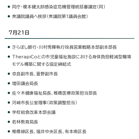
同庁・榎本健太郎感染症危機管理統括審議官（同）
衆議院議員へ挨拶（衆議院第1議員会館）
7月21日
きらぼし銀行・川村秀輝執行役員営業戦略本部副本部長
TherapiCoとの市児童福祉施設における身体負担軽減型職場
モデル構築に関する協定締結式
奈良副市長、萱野副市長
増田議会局長
佐々木健康福祉局長、椎橋医療政策担当部長
河崎市長公室理事（政策調整担当）
学校給食改革本部会議
若林教育局長
椎橋緑区長、福井中央区長、有本南区長