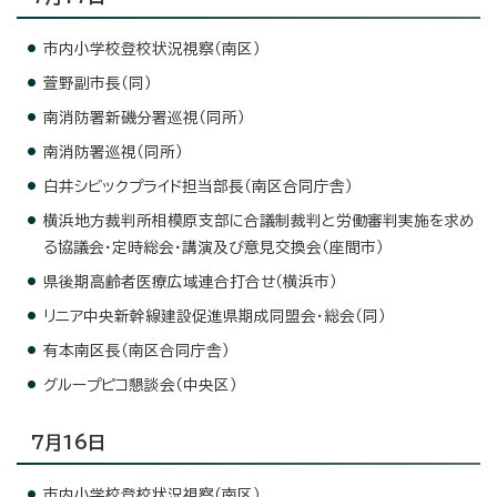
市内小学校登校状況視察（南区）
萱野副市長（同）
南消防署新磯分署巡視（同所）
南消防署巡視（同所）
白井シビックプライド担当部長（南区合同庁舎）
横浜地方裁判所相模原支部に合議制裁判と労働審判実施を求め
る協議会・定時総会・講演及び意見交換会（座間市）
県後期高齢者医療広域連合打合せ（横浜市）
リニア中央新幹線建設促進県期成同盟会・総会（同）
有本南区長（南区合同庁舎）
グループピコ懇談会（中央区）
7月16日
市内小学校登校状況視察（南区）