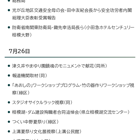
総務局
光が丘地区交通安全母の会・田中友紀会長から安全功労者内閣
総理大臣表彰受賞報告
防衛省南関東防衛局・鋤先幸浩局長ら（小田急ホテルセンチュリー
相模大野）
7月26日
津久井やまゆり園鎮魂のモニュメントで献花（同所）
報道機関取材（同）
「あおしの」ワークショッププログラム・竹の器作りワークショップ視
察（緑区）
スタジオサイクルラック視察（同）
相模湖・ダム建設殉職者合同追悼会（県立相模湖交流センター）
つくい中野夏祭り（緑区）
上溝夏祭り文化展視察（上溝公民館）