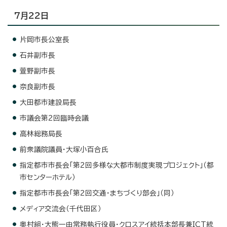
7月22日
片岡市長公室長
石井副市長
萱野副市長
奈良副市長
大田都市建設局長
市議会第2回臨時会議
高林総務局長
前衆議院議員・大塚小百合氏
指定都市市長会「第2回多様な大都市制度実現プロジェクト」（都
市センターホテル）
指定都市市長会「第2回交通・まちづくり部会」（同）
メディア交流会（千代田区）
奥村組・大熊一由常務執行役員・クロスアイ統括本部長兼ICT統