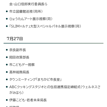
会・山口信郎実行委員長ら
市立図書館巡視（同所）
ひょうたんアート展示視察（同）
「SLIM×ルナ」大型スペシャルパネル展示視察（同）
7月27日
奈良副市長
岡田政策部長
市こどもデー視察
高林総務局長
タウンミーティング「まちかど市長室」
ABCクッキングスタジオとの包括連携協定締結式（ウェルネスさ
がみはら）
伊藤こども・若者未来局長