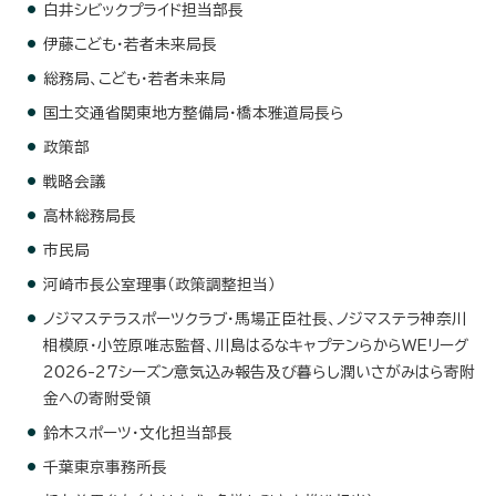
白井シビックプライド担当部長
伊藤こども・若者未来局長
総務局、こども・若者未来局
国土交通省関東地方整備局・橋本雅道局長ら
政策部
戦略会議
高林総務局長
市民局
河崎市長公室理事（政策調整担当）
ノジマステラスポーツクラブ・馬場正臣社長、ノジマステラ神奈川
相模原・小笠原唯志監督、川島はるなキャプテンらからWEリーグ
2026-27シーズン意気込み報告及び暮らし潤いさがみはら寄附
金への寄附受領
鈴木スポーツ・文化担当部長
千葉東京事務所長