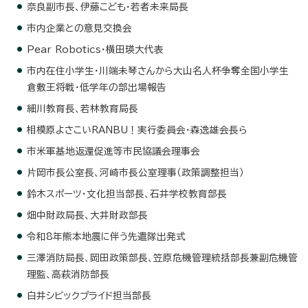
奈良副市長、伊藤こども・若者未来局長
市内企業との意見交換会
Pear Robotics・横田瑛大代表
市内在住小学生・川端未琴さんから大山名人杯争奪全国小学生
倉敷王将戦・低学年の部出場報告
細川教育長、若林教育局長
相模原よさこいRANBU！実行委員会・森逸雄会長ら
市米軍基地返還促進等市民協議会理事会
片岡市長公室長、河崎市長公室理事（政策調整担当）
鈴木スポーツ・文化担当部長、石井学校教育部長
畑中財政局長、大井財政部長
令和8年熊本地震に伴う先遣隊出発式
三澤消防局長、岡田政策部長、笠原危機管理統括部長兼副危機管
理監、高萩消防部長
白井シビックプライド担当部長