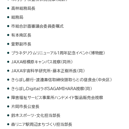
高林総務局長
総務局
市総合計画審議会委員委嘱式
有本南区長
萱野副市長
プラネタリウムリニューアル1周年記念イベント（博物館）
JAXA相模原キャンパス視察（同所）
JAXA宇宙科学研究所・藤本正樹所長（同）
きらぼし銀行・渡邊壽信取締役頭取らとの昼食会（中央区）
きらぼしDigitalラボSAGAMIHARA視察（同）
障害福祉サービス事業所ハンドメイド製品販売会視察
片岡市長公室長
鈴木スポーツ・文化担当部長
森リニア駅周辺まちづくり担当部長