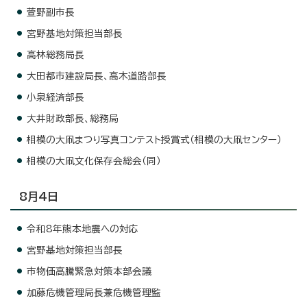
萱野副市長
宮野基地対策担当部長
高林総務局長
大田都市建設局長、高木道路部長
小泉経済部長
大井財政部長、総務局
相模の大凧まつり写真コンテスト授賞式（相模の大凧センター）
相模の大凧文化保存会総会（同）
8月4日
令和8年熊本地震への対応
宮野基地対策担当部長
市物価高騰緊急対策本部会議
加藤危機管理局長兼危機管理監