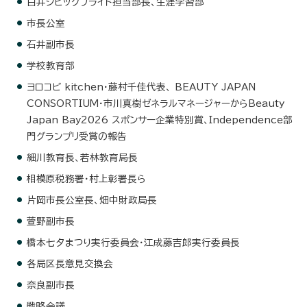
白井シビックプライド担当部長、生涯学習部
市長公室
石井副市長
学校教育部
ヨロコビ kitchen・藤村千佳代表、 BEAUTY JAPAN
CONSORTIUM・市川真樹ゼネラルマネージャーからBeauty
Japan Bay2026 スポンサー企業特別賞、Independence部
門グランプリ受賞の報告
細川教育長、若林教育局長
相模原税務署・村上彰署長ら
片岡市長公室長、畑中財政局長
萱野副市長
橋本七夕まつり実行委員会・江成藤吉郎実行委員長
各局区長意見交換会
奈良副市長
戦略会議