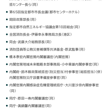
括センター長ら（同）
第65回指定都市市長会議（都市センターホテル）
岡田政策部長（同）
指定都市自然エネルギー協議会第18回総会（同）
全国消防長会・伊藤幸永事務局次長（港区）
同会・武藤大介総務部長（同）
消防団員等公務災害補償等共済基金・原武監事（同）
橋本泰宏内閣官房内閣審議官（内閣官房）
内閣官房地域未来戦略本部事務局・小中章雄内閣参事官（同）
内閣府・鈴木毅政策統括官（防災担当）付参事官（総括担当）（併）
内閣官房防災庁設置準備室参事官（同）
内閣官房内閣感染症危機管理統括庁・大川亜沙奈内閣参事官
（同）
同庁・原田一寿内閣審議官（同）
同庁・眞鍋馨内閣審議官（同）