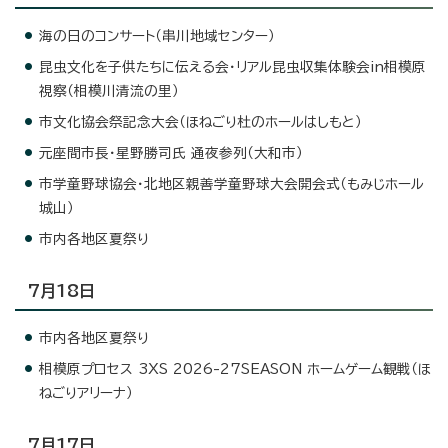
海の日のコンサート（串川地域センター）
昆虫文化を子供たちに伝える会・リアル昆虫収集体験会in相模原
視察（相模川清流の里）
市文化協会祭記念大会（ほねごり杜のホールはしもと）
元座間市長・星野勝司氏 通夜参列（大和市）
市学童野球協会・北地区親善学童野球大会開会式（もみじホール
城山）
市内各地区夏祭り
7月18日
市内各地区夏祭り
相模原プロセス 3XS 2026-27SEASON ホームゲーム観戦（ほ
ねごりアリーナ）
7月17日