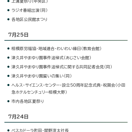
上溝夏祭り（中央区）
ラジオ番組出演（同）
各地区公民館まつり
7月25日
相模原労福協・地域連合・わいわい縁日（教育会館）
津久井やまゆり園事件追悼式（あじさい会館）
津久井やまゆり園事件追悼式に関する共同記者会見（同）
津久井やまゆり園誓いの集い（同）
ヘルス・サイエンス・センター・設立50周年記念式典・祝賀会（小田
急ホテルセンチュリー相模大野）
市内各地区夏祭り
7月24日
ペスカドーラ町田・関野淳太社長