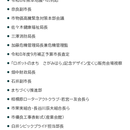
令和8年熊本地震への対応
奈良副市長
市物価高騰緊急対策本部会議
佐々木健康福祉局長
三澤消防局長
加藤危機管理局長兼危機管理監
令和8年度9月補正予算市長査定
「ロボットのまち さがみはら」記念デザイン宝くじ販売会場視察
畑中財政局長
石井副市長
まちづくり推進部
相模原ローターアクトクラブ・若宮一友会長ら
市果実組合・長谷川辰夫組合長ら
市優良工事表彰式（産業会館）
白井シビックプライド担当部長