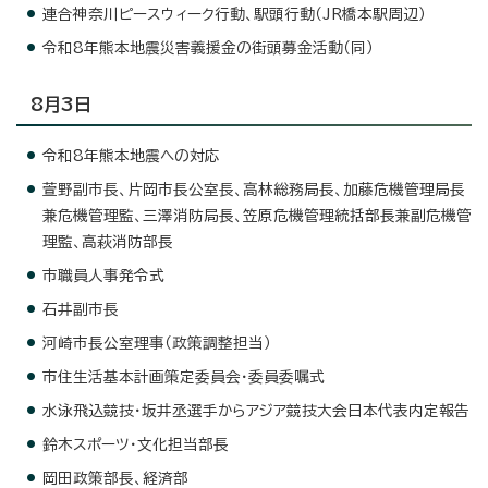
連合神奈川ピースウィーク行動、駅頭行動（JR橋本駅周辺）
令和8年熊本地震災害義援金の街頭募金活動（同）
8月3日
令和8年熊本地震への対応
萱野副市長、片岡市長公室長、高林総務局長、加藤危機管理局長
兼危機管理監、三澤消防局長、笠原危機管理統括部長兼副危機管
理監、高萩消防部長
市職員人事発令式
石井副市長
河崎市長公室理事（政策調整担当）
市住生活基本計画策定委員会・委員委嘱式
水泳飛込競技・坂井丞選手からアジア競技大会日本代表内定報告
鈴木スポーツ・文化担当部長
岡田政策部長、経済部