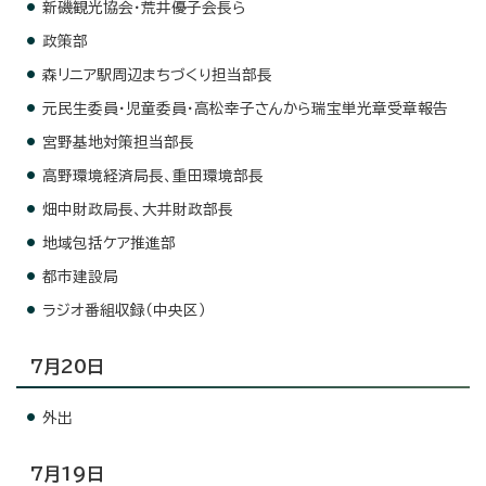
新磯観光協会・荒井優子会長ら
政策部
森リニア駅周辺まちづくり担当部長
元民生委員・児童委員・高松幸子さんから瑞宝単光章受章報告
宮野基地対策担当部長
高野環境経済局長、重田環境部長
畑中財政局長、大井財政部長
地域包括ケア推進部
都市建設局
ラジオ番組収録（中央区）
7月20日
外出
7月19日