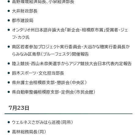
高野環境経済局長、小泉経済部長
大井財政部長
都市建設局
オンタリオ州日本語弁論大会「新企会・相模原市賞」受賞者・ジェ
フ・カク氏
南区若者参加プロジェクト実行委員会・大谷かな穂実行委員長か
らみなみ区青祭（ブルーフェスタ）開催報告
陸上競技・西山未奈美選手からアジア競技大会日本代表内定報告
鈴木スポーツ・文化担当部長
県弁護士会相模原支部・懇談会（中央区）
県自動車整備相模原支部・定例会（市民会館）
7月23日
ウェルネスさがみはら巡視（同所）
高林総務局長（同）