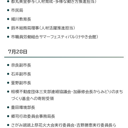
都丸美里参与（人材育成・多様な働き方推進担当）
市民局
細川教育長
鈴木総務局理事（人材活躍推進担当）
市職員労働組合サマーフェスティバル（けやき会館）
7月28日
奈良副市長
石井副市長
萱野副市長
相模不動産団体三支部連絡協議会・加藤修会長からみどりのまち
づくり基金への寄附受領
重田環境部長
郷司行政委員会事務局長
さがみ湖湖上祭花火大会実行委員会・吉野勝恵実行委員長ら