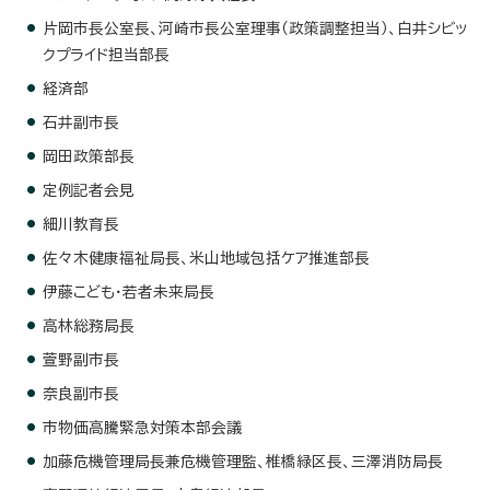
片岡市長公室長、河崎市長公室理事（政策調整担当）、白井シビッ
クプライド担当部長
経済部
石井副市長
岡田政策部長
定例記者会見
細川教育長
佐々木健康福祉局長、米山地域包括ケア推進部長
伊藤こども・若者未来局長
高林総務局長
萱野副市長
奈良副市長
市物価高騰緊急対策本部会議
加藤危機管理局長兼危機管理監、椎橋緑区長、三澤消防局長