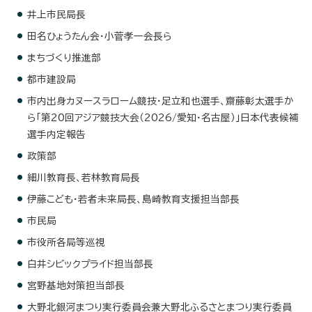
井上市民局長
田名ひょうたん会・小菅孝一会長ら
まちづくり推進部
都市建設局
市内出身カヌースラローム競技・足立和也選手、齋藤彰太選手か
ら「第20回アジア競技大会（2026/愛知・名古屋）」日本代表候補
選手内定報告
政策部
細川教育長、若林教育局長
伊藤こども・若者未来局長、島崎教育支援担当部長
市民局
市役所各局等巡視
白井シビックプライド担当部長
宮野基地対策担当部長
大野北銀河まつり実行委員会兼大野北ふるさとまつり実行委員