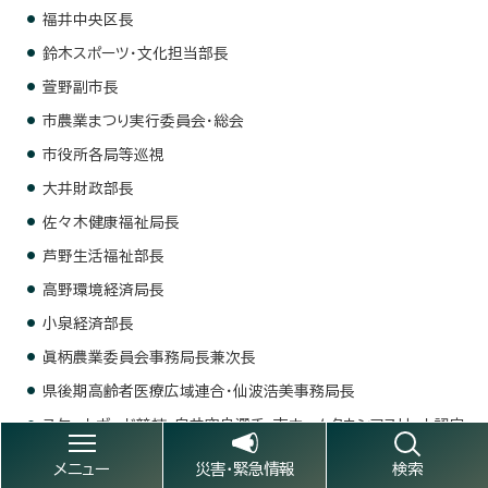
福井中央区長
鈴木スポーツ・文化担当部長
萱野副市長
市農業まつり実行委員会・総会
市役所各局等巡視
大井財政部長
佐々木健康福祉局長
芦野生活福祉部長
高野環境経済局長
小泉経済部長
眞柄農業委員会事務局長兼次長
県後期高齢者医療広域連合・仙波浩美事務局長
スケートボード競技・白井空良選手・市ホームタウンアスリート認定
式
メニュー
災害・緊急情報
検索
保健衛生部