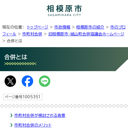
現在の位置：
トップページ
>
市政情報
>
相模原市の紹介
>
市のプロ
フィール
>
市町村合併
>
旧相模原市・城山町合併協議会ホームページ
> 合併とは
合併とは
ページ番号1005351
市町村合併が検討される背景
市町村合併のメリット