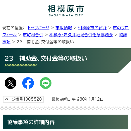
現在の位置：
トップページ
>
市政情報
>
相模原市の紹介
>
市のプロ
フィール
>
市町村合併
>
相模原・津久井地域合併任意協議会
>
協議
事項
> 23 補助金、交付金等の取扱い
23 補助金、交付金等の取扱い
ページ番号1005528
最終更新日 平成30年1月12日
協議事項の詳細内容