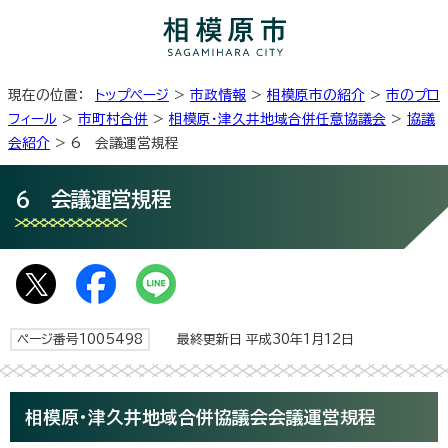
現在の位置：
トップページ
>
市政情報
>
相模原市の紹介
>
市のプロ
フィール
>
市町村合併
>
相模原・津久井地域合併任意協議会
>
協議
会紹介
> 6 会議運営規程
6 会議運営規程
ページ番号1005498
最終更新日 平成30年1月12日
相模原・津久井地域合併協議会会議運営規程