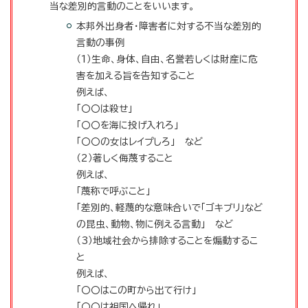
当な差別的言動のことをいいます。
本邦外出身者・障害者に対する不当な差別的
言動の事例
（1）生命、身体、自由、名誉若しくは財産に危
害を加える旨を告知すること
例えば、
「〇〇は殺せ」
「〇〇を海に投げ入れろ」
「〇〇の女はレイプしろ」 など
（2）著しく侮蔑すること
例えば、
「蔑称で呼ぶこと」
「差別的、軽蔑的な意味合いで「ゴキブリ」など
の昆虫、動物、物に例える言動」 など
（3）地域社会から排除することを煽動するこ
と
例えば、
「〇〇はこの町から出て行け」
「〇〇は祖国へ帰れ」