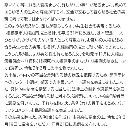
尊い命が奪われる大変痛ましく、許しがたい事件が起きました。改めて
あらゆる人の生命と尊厳が守られ、安全で安心して暮らせる社会の実
現に向けて取り組まなければなりません。
このような状況から、誰もが暮らしやすい共生社会を実現するため、
「相模原市人権施策推進指針」を平成31年に改定し、基本理念「一人
ひとりが、かけがえのない個人として尊重され、お互いの人権を認め
合う共生社会の実現」を掲げ、人権施策の推進に取り組んできました。
こうした取組に、より実効性を持たせるため、令和元年11月に人権施
策審議会へ「（仮称）相模原市人権尊重のまちづくり条例の制定につい
て」諮問し、令和5年3月に答申を受けました。
答申後、市内での不当な差別的言動の状況を把握するため、関係団体
へのアンケート調査、街頭での市民アンケート調査を実施しました。ま
た、具体的な制度を構築するに当たり、法律上の制約や課題等を確認
するため、不当な差別的言動に対する規制等について、学識経験者等
に意見を伺いました。それらを踏まえ、条例（案）の骨子をまとめ、パブ
リックコメント、市民意識調査を実施しました。
その結果を踏まえ、条例（案）を作成し、市議会に提案の上、令和6年3
月19日に議決をいただき、同月21日に条例を公布しました。