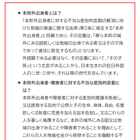
本邦外出身者とは？
「本邦外出身者に対する不当な差別的言動の解消に向
けた取組の推進に関する法律」第2条に規定する「本邦
外出身者」と同義であり、その定義は、「専ら本邦の域
外にある国若しくは地域の出身である者又はその子孫
であって適法に居住するもの」となります。
外国籍である必要はなく、その定義において、「その子
孫」という文言があることから、日本生まれの在日外国
人の二世・三世や、それ以降の世代を含んでいます。
本邦外出身者・障害者に対する不当な差別的言動と
は？
本邦外出身者や障害者に対する差別的意識を助長し、
又は誘発する目的で公然とその生命、身体、自由、名誉
若しくは財産に危害を加える旨を告知し、又はこれらの
人を著しく侮蔑するなど、本邦の域外にある国又は地
域の出身であることや障害者であることを理由として、
これらの人を地域社会から排除することを煽動する不