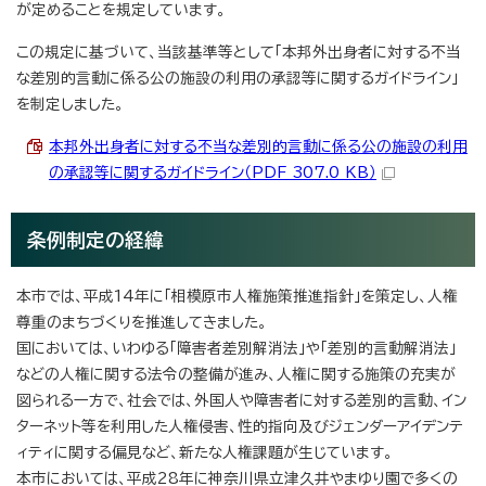
が定めることを規定しています。
この規定に基づいて、当該基準等として「本邦外出身者に対する不当
な差別的言動に係る公の施設の利用の承認等に関するガイドライン」
を制定しました。
本邦外出身者に対する不当な差別的言動に係る公の施設の利用
の承認等に関するガイドライン（PDF 307.0 KB）
条例制定の経緯
本市では、平成14年に「相模原市人権施策推進指針」を策定し、人権
尊重のまちづくりを推進してきました。
国においては、いわゆる「障害者差別解消法」や「差別的言動解消法」
などの人権に関する法令の整備が進み、人権に関する施策の充実が
図られる一方で、社会では、外国人や障害者に対する差別的言動、イン
ターネット等を利用した人権侵害、性的指向及びジェンダーアイデンテ
ィティに関する偏見など、新たな人権課題が生じています。
本市においては、平成28年に神奈川県立津久井やまゆり園で多くの