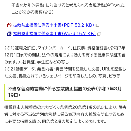
不当な差別的言動」に該当すると考えられる表現活動が行われた
ことが分かる書類（※2）
拡散防止措置に係る申出書（PDF 58.2 KB）
拡散防止措置に係る申出書（Word 15.7 KB）
（※1）運転免許証、マイナンバーカード、住民票、資格確認書（令和7年
12月1日までの間は、法令の規定により効力を有する健康保険証を含
みます。）、社員証、学生証などの写し
（※2）動画データ、発言内容・発言時間を記載した文書、URLを記載し
た文書、掲載されているウェブページを印刷したもの、写真、ビラ等
不当な差別的言動に係る拡散防止措置の公表（令和7年8月
19日）
相模原市人権尊重のまちづくり条例第20条第1項の規定により、障害
者に対する不当な差別的言動に係る表現内容の拡散を防止するため
に必要な措置を講じ、同条第2項の規定により公表します。