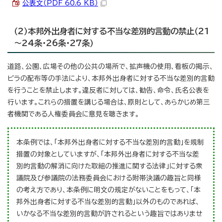
公表文（PDF 60.6 KB）
（2）本邦外出身者に対する不当な差別的言動の禁止（21
～24条・26条・27条）
道路、公園、広場その他の公共の場所で、拡声機の使用、看板の掲示、
ビラの配布等の手法により、本邦外出身者に対する不当な差別的言動
を行うことを禁止します。違反者に対しては、勧告、命令、氏名公表を
行います。これらの措置を講じる場合は、原則として、あらかじめ第三
者機関である人権委員会に意見を聴きます。
本条例では、「本邦外出身者に対する不当な差別的言動」を規制
措置の対象としていますが、「本邦外出身者に対する不当な差
別的言動の解消に向けた取組の推進に関する法律」に対する衆
議院及び参議院の法務委員会における附帯決議の趣旨と同様
の考え方であり、本条例に明文の規定がないことをもって、「本
邦外出身者に対する不当な差別的言動」以外のものであれば、
いかなる不当な差別的言動が許されるという趣旨ではありませ