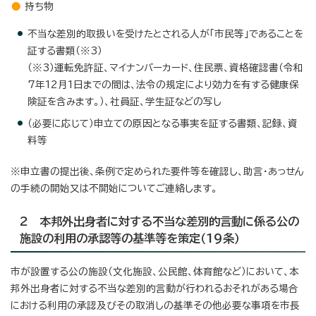
持ち物
不当な差別的取扱いを受けたとされる人が「市民等」であることを
証する書類（※3）
（※3）運転免許証、マイナンバーカード、住民票、資格確認書（令和
7年12月1日までの間は、法令の規定により効力を有する健康保
険証を含みます。）、社員証、学生証などの写し
（必要に応じて）申立ての原因となる事実を証する書類、記録、資
料等
※申立書の提出後、条例で定められた要件等を確認し、助言・あっせん
の手続の開始又は不開始についてご連絡します。
2 本邦外出身者に対する不当な差別的言動に係る公の
施設の利用の承認等の基準等を策定（19条）
市が設置する公の施設（文化施設、公民館、体育館など）において、本
邦外出身者に対する不当な差別的言動が行われるおそれがある場合
における利用の承認及びその取消しの基準その他必要な事項を市長