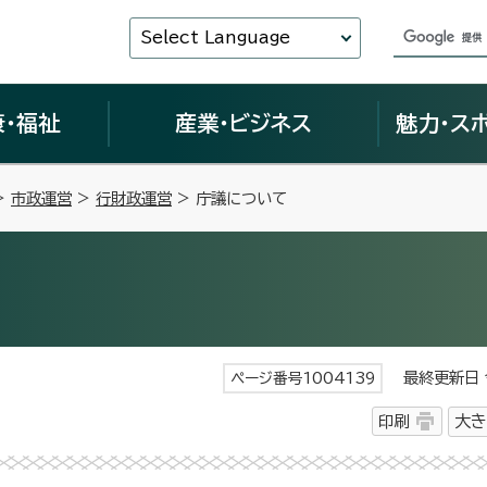
Select Language
康・福祉
産業・ビジネス
魅力・ス
>
市政運営
>
行財政運営
> 庁議について
最終更新日 令
ページ番号1004139
印刷
大き