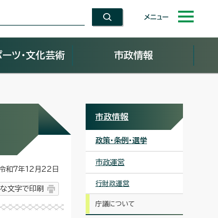
メニュー
ポーツ・文化芸術
市政情報
市政情報
政策・条例・選挙
市政運営
和7年12月22日
行財政運営
な文字で印刷
庁議について