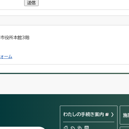
送信
5 市役所本館3階
ォーム
わたしの手続き案内
施