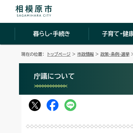
暮らし・手続き
子育て・健
現在の位置：
トップページ
>
市政情報
>
政策・条例・選挙
庁議について