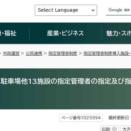
Select Language
康・福祉
産業・ビジネス
魅力・ス
>
市政運営
>
公民連携
>
指定管理者制度
>
指定管理者制度導入施設
車駐車場他13施設の指定管理者の指定及び
最終更新日 令
ページ番号1025594
印刷
大き