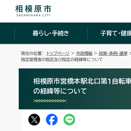
暮らし・手続き
子育て・健
現在の位置：
トップページ
>
市政情報
>
政策・条例・選挙
指定管理者の指定及び指定の経緯等について
相模原市営橋本駅北口第1自転
の経緯等について