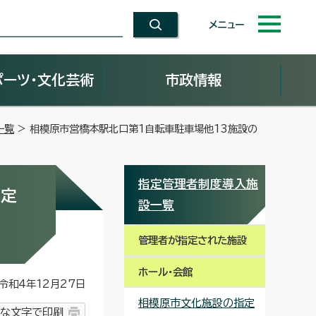
メニュー
ポーツ・文化芸術
市政情報
一覧
> 相模原市営橋本駅北口第1自転車駐車場他13施設の
指定管理者制度導入施
指定
設一覧
管理者が指定された施設
ホール・会館
和4年12月27日
相模原市文化施設の指定
な文字で印刷