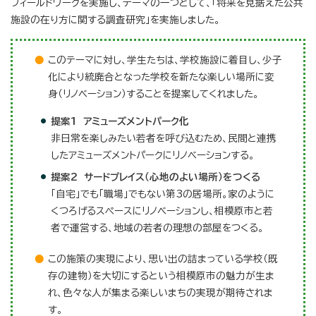
フィールドワークを実施し、テーマの一つとして、「将来を見据えた公共
施設の在り方に関する調査研究」を実施しました。
このテーマに対し、学生たちは、学校施設に着目し、少子
化により統廃合となった学校を新たな楽しい場所に変
身（リノベーション）することを提案してくれました。
提案1
アミューズメントパーク化
非日常を楽しみたい若者を呼び込むため、民間と連携
したアミューズメントパークにリノベーションする。
提案2
サードプレイス（心地のよい場所）をつくる
「自宅」でも「職場」でもない第3の居場所。家のように
くつろげるスペースにリノベーションし、相模原市と若
者で運営する、地域の若者の理想の部屋をつくる。
この施策の実現により、思い出の詰まっている学校（既
存の建物）を大切にするという相模原市の魅力が生ま
れ、色々な人が集まる楽しいまちの実現が期待されま
す。