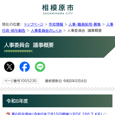
現在の位置：
トップページ
>
市政情報
>
人事・職員採用・募集
>
人事
行政・給与勧告
>
人事委員会のしくみ
> 人事委員会 議事概要
人事委員会 議事概要
ページ番号1005230
最終更新日 令和8年8月4日
令和8年度
第6回定例会（令和8年7月15日開催）（PDF 288.7 KB）