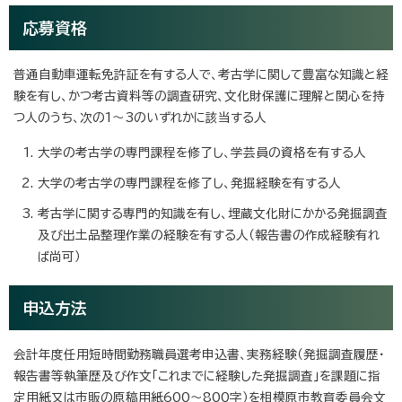
応募資格
普通自動車運転免許証を有する人で、考古学に関して豊富な知識と経
験を有し、かつ考古資料等の調査研究、文化財保護に理解と関心を持
つ人のうち、次の1～3のいずれかに該当する人
大学の考古学の専門課程を修了し、学芸員の資格を有する人
大学の考古学の専門課程を修了し、発掘経験を有する人
考古学に関する専門的知識を有し、埋蔵文化財にかかる発掘調査
及び出土品整理作業の経験を有する人（報告書の作成経験有れ
ば尚可）
申込方法
会計年度任用短時間勤務職員選考申込書、実務経験（発掘調査履歴・
報告書等執筆歴及び作文「これまでに経験した発掘調査」を課題に指
定用紙又は市販の原稿用紙600～800字）を相模原市教育委員会文