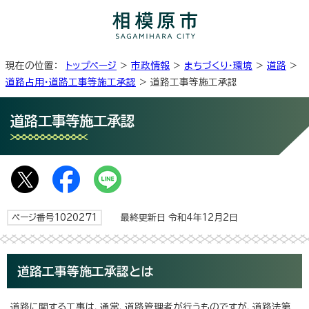
現在の位置：
トップページ
>
市政情報
>
まちづくり・環境
>
道路
>
道路占用・道路工事等施工承認
> 道路工事等施工承認
道路工事等施工承認
ページ番号1020271
最終更新日 令和4年12月2日
道路工事等施工承認とは
道路に関する工事は、通常、道路管理者が行うものですが、道路法第