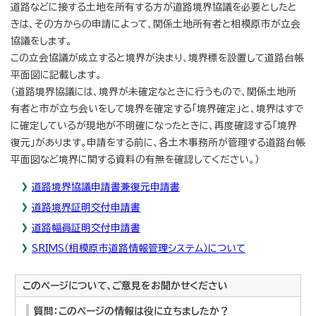
道路などに接する土地を所有する方が道路境界協議を必要としたと
きは、その方からの申請によって、関係土地所有者と相模原市が立会
協議をします。
この立会協議が成立すると境界が決まり、境界標を設置して道路台帳
平面図に記載します。
（道路境界協議には、境界が未確定なときに行うもので、関係土地所
有者と市が立ち会いをして境界を確定する「境界確定」と、境界はすで
に確定しているが現地が不明確になったときに、再度確認する「境界
復元」があります。申請をする前に、各土木事務所が管理する道路台帳
平面図など境界に関する資料の有無を確認してください。）
道路境界協議申請書兼復元申請書
道路境界証明交付申請書
道路幅員証明交付申請書
SRIMS（相模原市道路情報管理システム）について
このページについて、ご意見をお聞かせください
質問：このページの情報は役に立ちましたか？