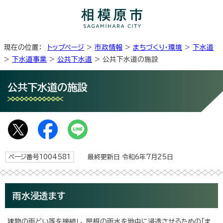
現在の位置：
トップページ
>
市政情報
>
まちづくり・環境
>
下水道
>
下水道事業
>
公共下水道
> 公共下水道の施設
公共下水道の施設
ページ番号1004581
最終更新日 令和6年7月25日
雨水浸透ます
建物の雨どい等を接続し、屋根の雨水を地中に浸透させるための「ま