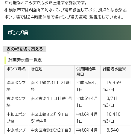
が可能なところまで汚水を圧送する施設です。
相模原市では6箇所の汚水ポンプ場を設置しており、拠点となる深堀
ポンプ場では24時間体制で各ポンプ場の運転、監視をしています。
ポンプ場
表の幅を切り替える
計画汚水量一覧表
ポンプ場名
所在地
供用開始年
計画汚水量※
月日
深堀ポンプ
南区上鶴間3丁目21番1
平成元年4月
19,959
場
号
1日
m3/日
古淵ポンプ
南区古淵4丁目11番1号
平成5年4月
3,711
場
1日
m3/日
中和田ポン
南区上鶴間本町9丁目
平成6年4月
10,410
プ場
51番4号
1日
m3/日
中淵ポンプ
中央区東淵野辺2丁目8
平成8年4月
3,540