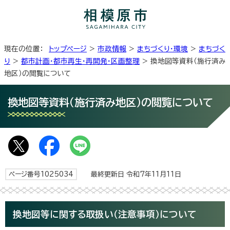
現在の位置：
トップページ
>
市政情報
>
まちづくり・環境
>
まちづく
り
>
都市計画・都市再生・再開発・区画整理
> 換地図等資料（施行済み
地区）の閲覧について
換地図等資料（施行済み地区）の閲覧について
ページ番号1025034
最終更新日 令和7年11月11日
換地図等に関する取扱い（注意事項）について