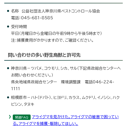
名称 公益社団法人神奈川県ペストコントロール協会
電話：045-681-8585
受付時間
平日（月曜日から金曜日の午前9時から午後5時まで）
注：捕獲費用がかかりますので、ご確認ください。
問い合わせの多い野生鳥獣と許可先
神奈川県－ツバメ、コウモリ、シカ、サル（下記県政総合センターへ
お問い合わせください。）
県央地域県政総合センター 環境調整課 電話046-224-
1111
相模原市－ハト（ドバト）、ヒヨドリ、カラス、ムクドリ、イノシシ、ハク
ビシン、タヌキ
アライグマを見かけた。アライグマの被害で困ってい
関連FAQ
る。アライグマを捕獲・駆除してほしい。