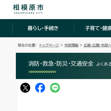
暮らし・手続き
子育て・健
現在の位置：
トップページ
>
市政情報
>
広報・広聴・市政
消防・救急・防災・交通安全
よくあ