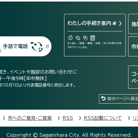
わたしの手続き案内
施
引っ越し / 結婚 / 離婚 / 出産 / おくやみ等の手続
手話で電話
市
きをサポートします。
続き、イベントや施設のお問い合わせに
コ
時～午後9時[年中無休]
ペ
年10月1日より代表電話番号と統合します。
前のページへ戻
市へのご意見・ご提案
RSS
RSS記載について
リ
Copyright © Sagamihara City. All Rights Reserved.