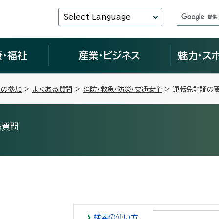
Select Language
康・福祉
産業・ビジネス
魅力・ス
への参加
>
よくある質問
>
消防・救急・防災・交通安全
> 運転免許証の
る質問
検索の使い方