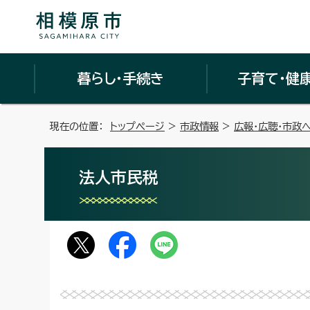
暮らし・手続き
子育て・健
現在の位置：
トップページ
>
市政情報
>
広報・広聴・市政
法人市民税