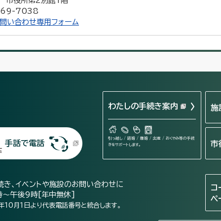
15 市役所第2別館1階
69-7038
お問い合わせ専用フォーム
わたしの手続き案内
施
引っ越し / 結婚 / 離婚 / 出産 / おくやみ等の手続
手話で電話
市
きをサポートします。
続き、イベントや施設のお問い合わせに
コ
時～午後9時[年中無休]
ペ
年10月1日より代表電話番号と統合します。