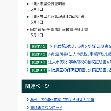
土地・家屋公課証明書
5月1日
土地・家屋名寄帳記載事項証明書
5月1日
固定資産税・都市計画税課税証明書
5月1日
市・県民税課税（非課税・所得）証明書
関連FAQ
納税証明書（法人市民税、事業所税を除
関連FAQ
法人市民税、事業所税の納税証明書を
関連FAQ
固定資産の評価証明書、公課証明書、
関連FAQ
関連ページ
暮らしの情報・市税に関する証明と閲覧
申請書ダウンロード