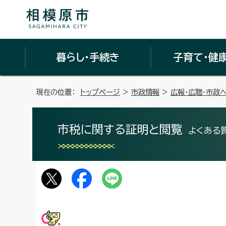
暮らし・手続き
子育て・健
現在の位置：
トップページ
>
市政情報
>
広報・広聴・市政
市税に関する証明と閲覧
よくある