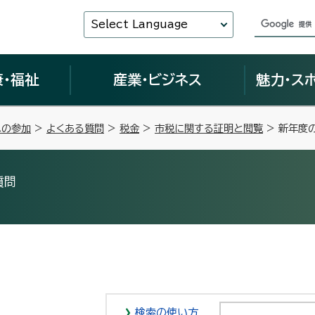
Select Language
康・福祉
産業・ビジネス
魅力・ス
への参加
>
よくある質問
>
税金
>
市税に関する証明と閲覧
> 新年度
質問
検索の使い方