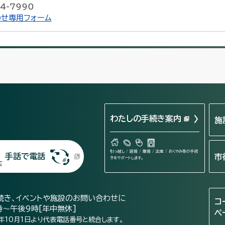
4-7990
せ専用フォーム
わたしの手続き案内
施
引っ越し / 結婚 / 離婚 / 出産 / おくやみ等の手続
手話で電話
市
きをサポートします。
続き、イベントや施設のお問い合わせに
コ
時～午後9時[年中無休]
ペ
年10月1日より代表電話番号と統合します。