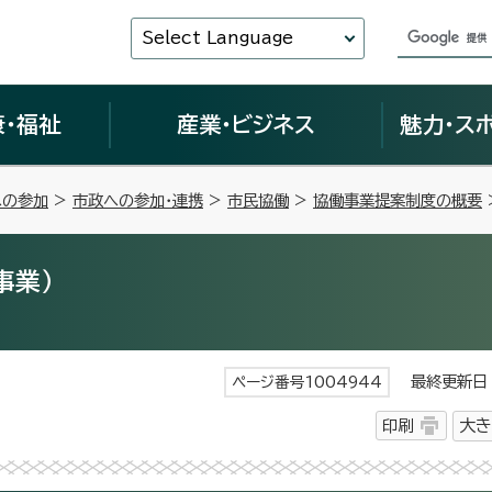
Select Language
康・福祉
産業・ビジネス
魅力・ス
への参加
>
市政への参加・連携
>
市民協働
>
協働事業提案制度の概要
事業）
最終更新日 
ページ番号1004944
印刷
大き