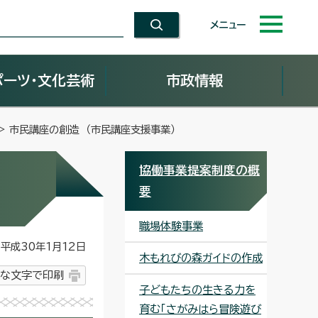
メニュー
ポーツ・文化芸術
市政情報
> 市民講座の創造 （市民講座支援事業）
協働事業提案制度の概
要
職場体験事業
平成30年1月12日
木もれびの森ガイドの作成
な文字で印刷
子どもたちの生きる力を
育む「さがみはら冒険遊び