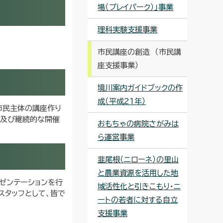
場（プレイパーク）」事業
理科実験支援事業
市民講座の創造 （市民講
座支援事業）
境川案内ガイドブックの作
成（平成21年）
市民主体の講座作り
催及び継続的な開催
おもちゃの病院さがみは
ら運営事業
韮尾根（ニローネ）の里山
と農業資源を活用した地
ゼンテーションを行
域活性化と引きこもり・ニ
スタッフとして、皆で
ートの若者に対する自立
支援事業