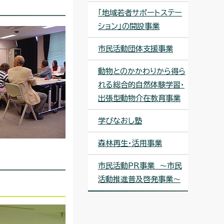
「地域若者サポートステー
ション」の開設事業
市民活動団体支援事業
動物とのかかわりから得ら
れる総合的自然体験学習・
出張型動物介在教育事業
学びなおし塾
森林再生・活用事業
市民活動PR事業 ～市民
活動推進普及啓発事業～