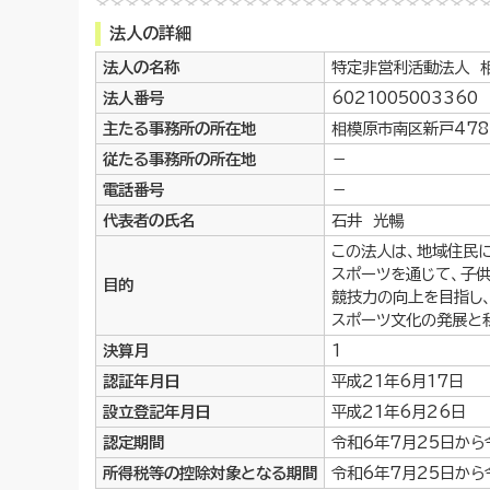
法人の詳細
法人の名称
特定非営利活動法人 
法人番号
6021005003360
主たる事務所の所在地
相模原市南区新戸478
従たる事務所の所在地
－
電話番号
－
代表者の氏名
石井 光暢
この法人は、地域住民
スポーツを通じて、子
目的
競技力の向上を目指し
スポーツ文化の発展と
決算月
1
認証年月日
平成21年6月17日
設立登記年月日
平成21年6月26日
認定期間
令和6年7月25日から
所得税等の控除対象となる期間
令和6年7月25日から