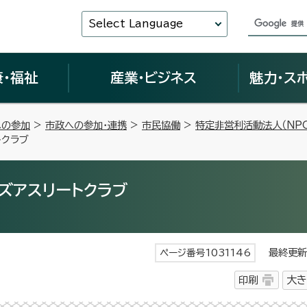
Select Language
康・福祉
産業・ビジネス
魅力・ス
への参加
>
市政への参加・連携
>
市民協働
>
特定非営利活動法人（NP
トクラブ
ズアスリートクラブ
最終更新日
ページ番号1031146
印刷
大き