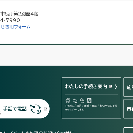
5 市役所第2別館4階
4-7990
せ専用フォーム
わたしの手続き案内
施
引っ越し / 結婚 / 離婚 / 出産 / おくやみ等の手続
手話で電話
市
きをサポートします。