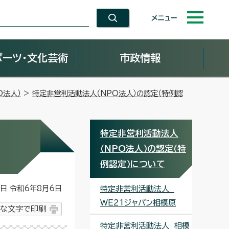
メニュー
ポーツ・文化芸術
市政情報
O法人）
>
特定非営利活動法人（NPO法人）の認定（特例認
特定非営利活動法人
（NPO法人）の認定（特
例認定）について
 令和6年8月6日
特定非営利活動法人
WE21ジャパン相模原
な文字で印刷
特定非営利活動法人 相模