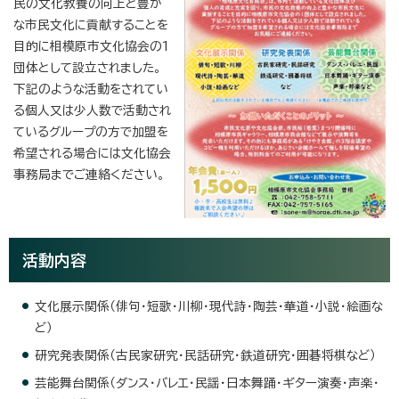
民の文化教養の向上と豊か
な市民文化に貢献することを
目的に相模原市文化協会の1
団体として設立されました。
下記のような活動をされてい
る個人又は少人数で活動され
ているグループの方で加盟を
希望される場合には文化協会
事務局までご連絡ください。
活動内容
文化展示関係（俳句・短歌・川柳・現代詩・陶芸・華道・小説・絵画な
ど）
研究発表関係（古民家研究・民話研究・鉄道研究・囲碁将棋など）
芸能舞台関係（ダンス・バレエ・民謡・日本舞踊・ギター演奏・声楽・