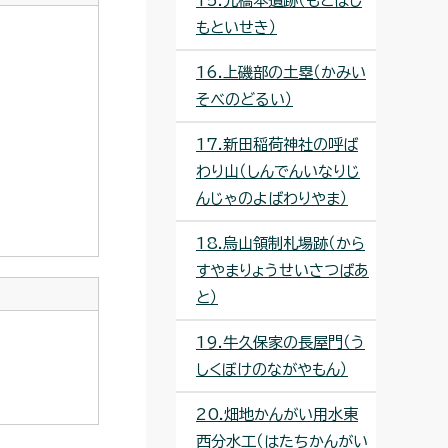
15.元橋本遺跡（もとはし
もといせき）
16.上磯部の土塁（かみい
そべのどるい）
17.新田稲荷神社の呼ば
わり山（しんでんいなりじ
んじゃのよばわりやま）
18.烏山領制札場跡（から
すやまりょうせいさつばあ
と）
19.牛久保家の長屋門（う
しくぼけのながやもん）
20.畑地かんがい用水東
西分水工（はたちかんがい