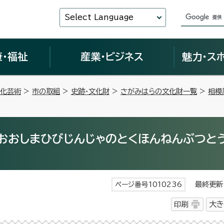
Select Language
康・福祉
産業・ビジネス
魅力・ス
化芸術
>
市の取組
>
史跡・文化財
>
さがみはらの文化財一覧
>
相模
（おおしまひびじんじゃのとくほんねんぶつとう
最終更新日
ページ番号1010236
印刷
大き