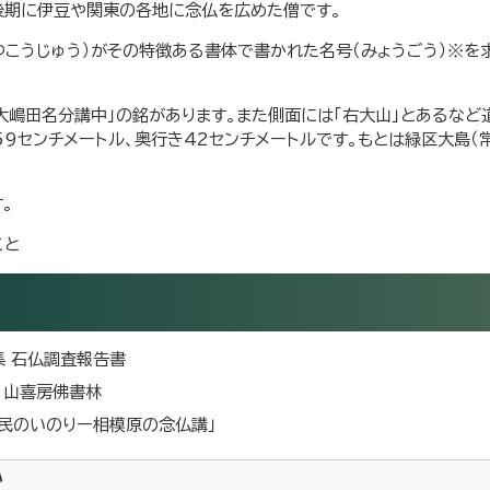
代後期に伊豆や関東の各地に念仏を広めた僧です。
こうじゅう）がその特徴ある書体で書かれた名号（みょうごう）※を
下大嶋田名分講中」の銘があります。また側面には「右大山」とあるな
59センチメートル、奥行き42センチメートルです。もとは緑区大島（
。
こと
集 石仏調査報告書
 山喜房佛書林
民のいのりー相模原の念仏講」
い