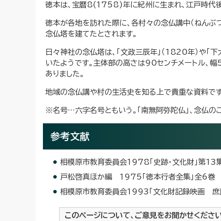
徳本は、宝暦8(1758)年に紀州に生まれ、江戸時
徳本が各地を訪れた際に、各村々の念仏講中（ねんぶつ
念仏塔を建てたとされます。
日々神社の念仏塔は、「文政三辰年」（1820年）や「
いたようです。主体部の高さは90センチメートル、幅
ありました。
地域の念仏講や村の生活史を知る上で貴重な資料です
※名号…六字名号ともいう。「南無阿弥陀仏」、念仏の
参考文献
相模原市教育委員会1978「史跡・文化財」第13
戸松啓真ほか編 1975「徳本行者全集」全6巻
相模原市教育委員会1993「文化財記録映画 庶
このページについて、ご意見をお聞かせくださ