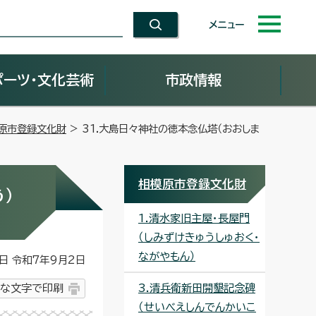
メニュー
ポーツ・文化芸術
市政情報
原市登録文化財
> 31.大島日々神社の徳本念仏塔（おおしま
相模原市登録文化財
）
1.清水家旧主屋・長屋門
（しみずけきゅうしゅおく・
ながやもん）
 令和7年9月2日
な文字で印刷
3.清兵衛新田開墾記念碑
（せいべえしんでんかいこ