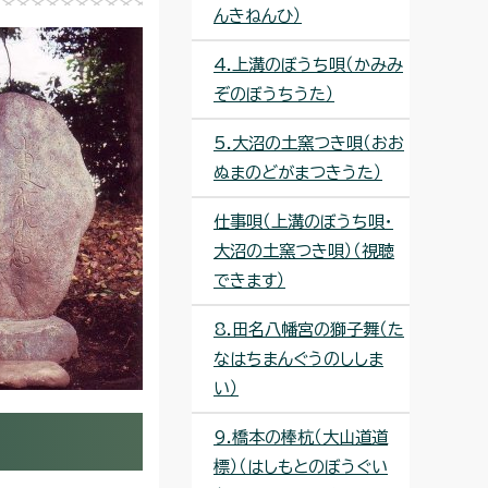
んきねんひ）
4.上溝のぼうち唄（かみみ
ぞのぼうちうた）
5.大沼の土窯つき唄（おお
ぬまのどがまつきうた）
仕事唄（上溝のぼうち唄・
大沼の土窯つき唄）（視聴
できます）
8.田名八幡宮の獅子舞（た
なはちまんぐうのししま
い）
9.橋本の棒杭（大山道道
標）（はしもとのぼうぐい