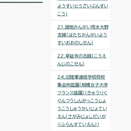
ようすいとうざいぶんすい
こう）
21.畑地かんがい用水大野
支線（はたちかんがいよう
すいおおのしせん）
22.幸延寺の古銭（こうえ
んじのこせん）
24.旧陸軍通信学校将校
集会所庭園（相模女子大学
フランス庭園）（きゅうりく
ぐんつうしんがっこうしょ
うこうしゅうかいじょてい
えん（さがみじょしだいが
くふらんすていえん））