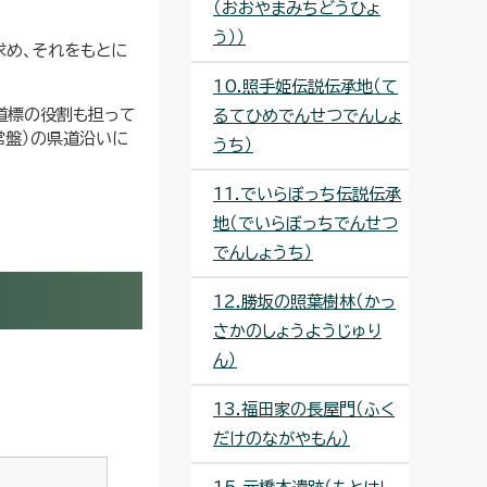
（おおやまみちどうひょ
う））
求め、それをもとに
10.照手姫伝説伝承地（て
ど道標の役割も担って
るてひめでんせつでんしょ
常盤）の県道沿いに
うち）
11.でいらぼっち伝説伝承
地（でいらぼっちでんせつ
でんしょうち）
12.勝坂の照葉樹林（かっ
さかのしょうようじゅり
ん）
13.福田家の長屋門（ふく
だけのながやもん）