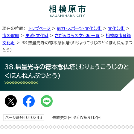
現在の位置：
トップページ
>
魅力・スポーツ・文化芸術
>
文化芸術
>
市の取組
>
史跡・文化財
>
さがみはらの文化財一覧
>
相模原市登録
文化財
> 38.無量光寺の徳本念仏塔（むりょうこうじのとくほんねんぶつ
とう）
38.無量光寺の徳本念仏塔（むりょうこうじのと
くほんねんぶつとう）
ページ番号1010243
最終更新日 令和7年9月2日