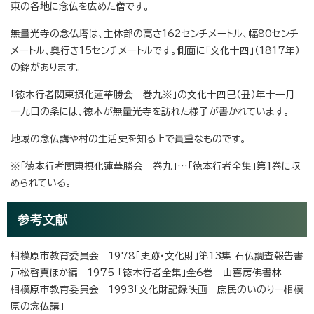
東の各地に念仏を広めた僧です。
無量光寺の念仏塔は、主体部の高さ162センチメートル、幅80センチ
メートル、奥行き15センチメートルです。側面に「文化十四」（1817年）
の銘があります。
「徳本行者関東摂化蓮華勝会 巻九※」の文化十四巳（丑）年十一月
一九日の条には、徳本が無量光寺を訪れた様子が書かれています。
地域の念仏講や村の生活史を知る上で貴重なものです。
※「徳本行者関東摂化蓮華勝会 巻九」…「徳本行者全集」第1巻に収
められている。
参考文献
相模原市教育委員会 1978「史跡・文化財」第13集 石仏調査報告書
戸松啓真ほか編 1975 「徳本行者全集」全6巻 山喜房佛書林
相模原市教育委員会 1993「文化財記録映画 庶民のいのりー相模
原の念仏講」