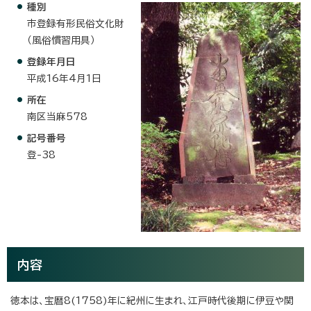
種別
市登録有形民俗文化財
（風俗慣習用具）
登録年月日
平成16年4月1日
所在
南区当麻578
記号番号
登-38
内容
徳本は、宝暦8(1758)年に紀州に生まれ、江戸時代後期に伊豆や関