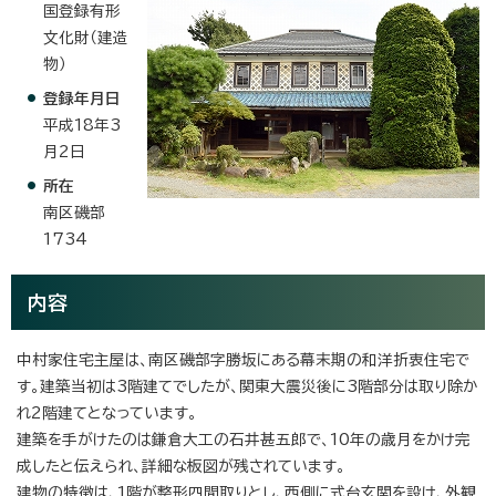
国登録有形
文化財（建造
物）
登録年月日
平成18年3
月2日
所在
南区磯部
1734
内容
中村家住宅主屋は、南区磯部字勝坂にある幕末期の和洋折衷住宅で
す。建築当初は3階建てでしたが、関東大震災後に3階部分は取り除か
れ2階建てとなっています。
建築を手がけたのは鎌倉大工の石井甚五郎で、10年の歳月をかけ完
成したと伝えられ、詳細な板図が残されています。
建物の特徴は、1階が整形四間取りとし、西側に式台玄関を設け、外観