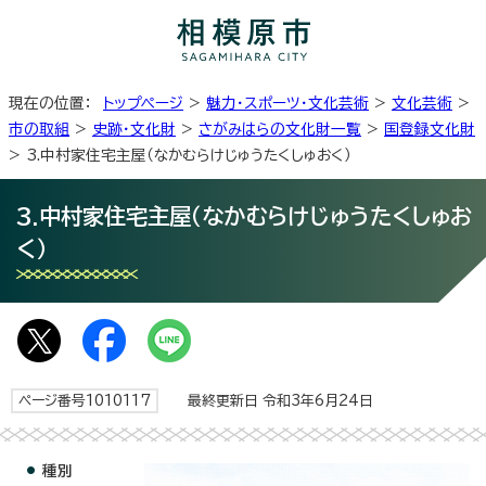
現在の位置：
トップページ
>
魅力・スポーツ・文化芸術
>
文化芸術
>
市の取組
>
史跡・文化財
>
さがみはらの文化財一覧
>
国登録文化財
> 3.中村家住宅主屋（なかむらけじゅうたくしゅおく）
3.中村家住宅主屋（なかむらけじゅうたくしゅお
く）
ページ番号1010117
最終更新日 令和3年6月24日
種別