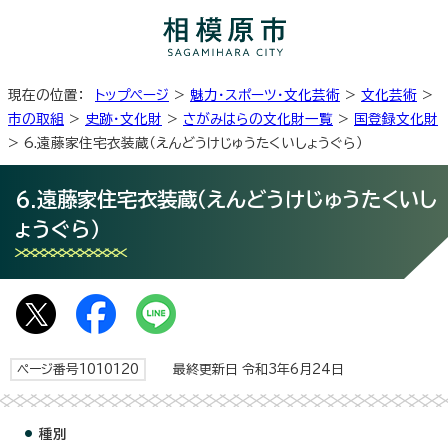
現在の位置：
トップページ
>
魅力・スポーツ・文化芸術
>
文化芸術
>
市の取組
>
史跡・文化財
>
さがみはらの文化財一覧
>
国登録文化財
> 6.遠藤家住宅衣装蔵（えんどうけじゅうたくいしょうぐら）
6.遠藤家住宅衣装蔵（えんどうけじゅうたくいし
ょうぐら）
ページ番号1010120
最終更新日 令和3年6月24日
種別