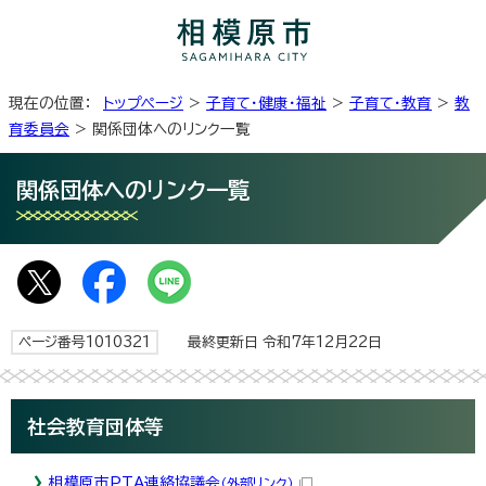
現在の位置：
トップページ
>
子育て・健康・福祉
>
子育て・教育
>
教
育委員会
> 関係団体へのリンク一覧
関係団体へのリンク一覧
ページ番号1010321
最終更新日 令和7年12月22日
社会教育団体等
相模原市PTA連絡協議会
（外部リンク）