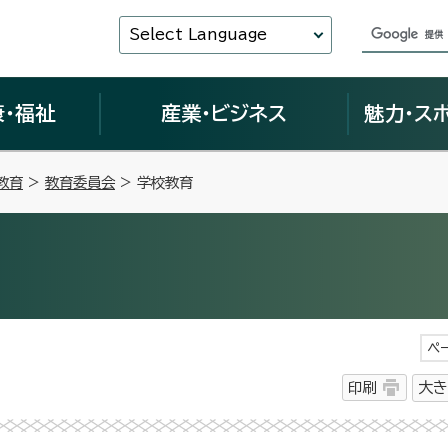
Select Language
康・福祉
産業・ビジネス
魅力・ス
教育
>
教育委員会
> 学校教育
ペ
印刷
大き