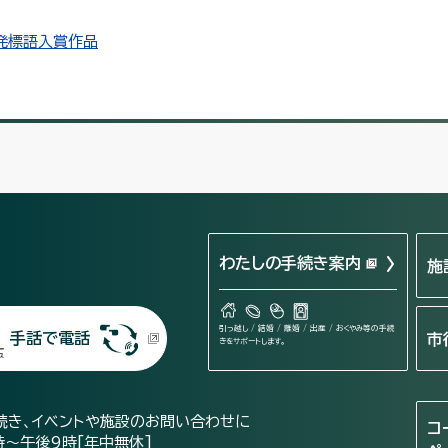
発標語入賞作品
わたしの手続き案内
施
引っ越し / 結婚 / 離婚 / 出産 / おくやみ等の手続
手話で電話
市
きをサポートします。
続き、イベントや施設のお問い合わせに
コ
時～午後9時[年中無休]