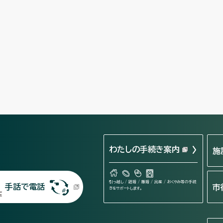
わたしの手続き案内
施
引っ越し / 結婚 / 離婚 / 出産 / おくやみ等の手続
手話で電話
市
きをサポートします。