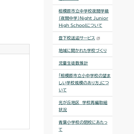
相模原市立中学校夜間学級
（夜間中学）Night Junior
High Schoolについて
登下校送迎サービス
地域に開かれた学校づくり
児童生徒数推計
「相模原市立小中学校の望ま
しい学校規模のあり方」につ
いて
光が丘地区 学校再編取組
状況
青葉小学校の閉校にあたっ
て