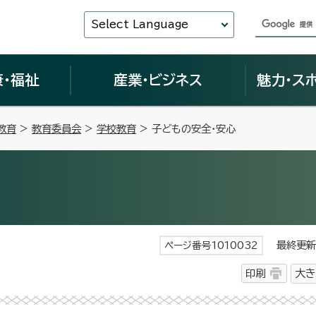
Select Language
康・福祉
産業・ビジネス
魅力・ス
教育
>
教育委員会
>
学校教育
> 子どもの安全・安心
最終更新日
ページ番号1010032
印刷
大き