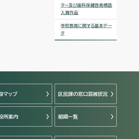
ター及び歯科保健啓発標語
入賞作品
学校教育に関する基本デー
タ
設マップ
区民課の窓口混雑状況
役所案内
組織一覧