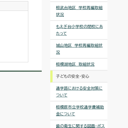
相武台地区 学校再編取組
状況
もえぎ台小学校の閉校にあ
たって
城山地区 学校再編取組状
況
相模湖地区 取組状況
子どもの安全・安心
通学路における安全対策に
ついて
相模原市立学校通学費補助
金について
歯の衛生に関する図画・ポス