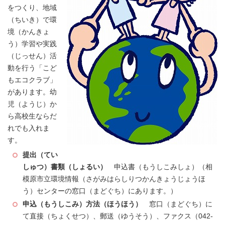
をつくり、地域
（ちいき）で環
境（かんきょ
う）学習や実践
（じっせん）活
動を行う「こど
もエコクラブ」
があります。幼
児（ようじ）か
ら高校生ならだ
れでも入れま
す。
提出（てい
しゅつ）書類（しょるい）
申込書（もうしこみしょ）（相
模原市立環境情報（さがみはらしりつかんきょうじょうほ
う）センターの窓口（まどぐち）にあります。）
申込（もうしこみ）方法（ほうほう）
窓口（まどぐち）に
て直接（ちょくせつ）、郵送（ゆうそう）、ファクス（042-