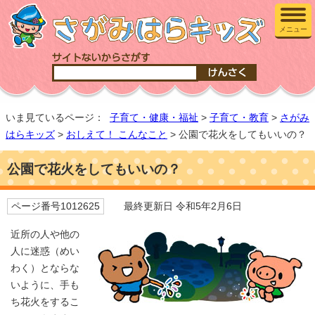
メニュー
いま見ているページ：
子育て・健康・福祉
>
子育て・教育
>
さがみ
はらキッズ
>
おしえて！ こんなこと
> 公園で花火をしてもいいの？
公園で花火をしてもいいの？
ページ番号1012625
最終更新日 令和5年2月6日
近所の人や他の
人に迷惑（めい
わく）とならな
いように、手も
ち花火をするこ