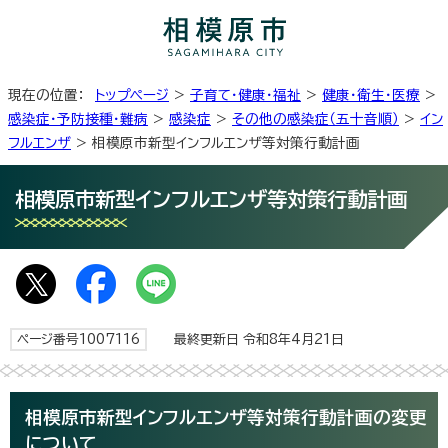
現在の位置：
トップページ
>
子育て・健康・福祉
>
健康・衛生・医療
>
感染症・予防接種・難病
>
感染症
>
その他の感染症（五十音順）
>
イン
フルエンザ
> 相模原市新型インフルエンザ等対策行動計画
相模原市新型インフルエンザ等対策行動計画
ページ番号1007116
最終更新日 令和8年4月21日
相模原市新型インフルエンザ等対策行動計画の変更
について