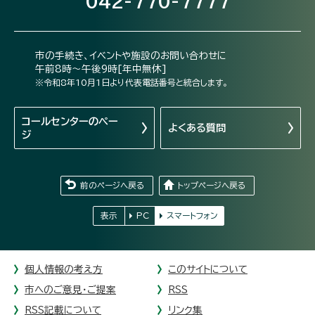
042-770-7777
市の手続き、イベントや施設のお問い合わせに
午前8時～午後9時[年中無休]
※令和8年10月1日より代表電話番号と統合します。
コールセンターの
ペー
よくある質問
ジ
前のページへ戻る
トップページへ戻る
表示
PC
スマートフォン
個人情報の考え方
このサイトについて
市へのご意見・ご提案
RSS
RSS記載について
リンク集