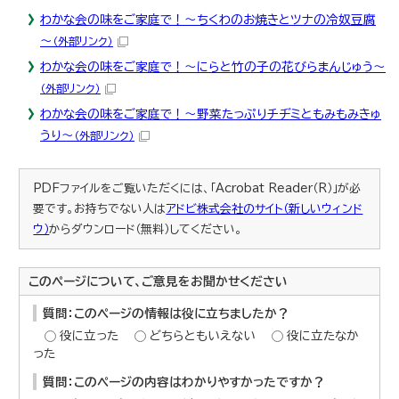
わかな会の味をご家庭で！～ちくわのお焼きとツナの冷奴豆腐
～
（外部リンク）
わかな会の味をご家庭で！～にらと竹の子の花びらまんじゅう～
（外部リンク）
わかな会の味をご家庭で！～野菜たっぷりチヂミともみもみきゅ
うり～
（外部リンク）
PDFファイルをご覧いただくには、「Acrobat Reader（R）」が必
要です。お持ちでない人は
アドビ株式会社のサイト（新しいウィンド
ウ）
からダウンロード（無料）してください。
このページについて、ご意見をお聞かせください
質問：このページの情報は役に立ちましたか？
役に立った
どちらともいえない
役に立たなか
った
質問：このページの内容はわかりやすかったですか？