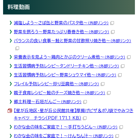
料理動画
減塩しよう～さば缶と野菜のパスタ他～
（外部リンク）
野菜を摂ろう～野菜たっぷり春巻き他～
（外部リンク）
バランスの良い食事～鮭と野菜の甘酢照り焼き他～
（外部リンク）
栄養表示を見よう～鶏肉とかぶのクリーム煮他～
（外部リンク）
生活習慣病予防レシピ～タンドリーチキン他～
（外部リンク）
生活習慣病予防レシピ～野菜シュウマイ他～
（外部リンク）
フレイル予防レシピ～炒り豆腐他～
（外部リンク）
親子食育レシピ～鮭のチーズ焼き他～
（外部リンク）
郷土料理～石垣だんご～
（外部リンク）
【星が丘地区・星が丘公民館共催】厚揚げピザ＆ポリ袋でやみつき
キャベツ チラシ（PDF 171.1 KB）
わかな会の味をご家庭で！～手打ちうどん～
（外部リンク）
わかな会の味をご家庭で！～けんちん汁～
（外部リンク）