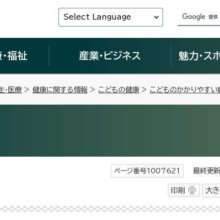
Select Language
康・福祉
産業・ビジネス
魅力・ス
生・医療
>
健康に関する情報
>
こどもの健康
>
こどものかかりやすい
最終更新日
ページ番号1007621
印刷
大き