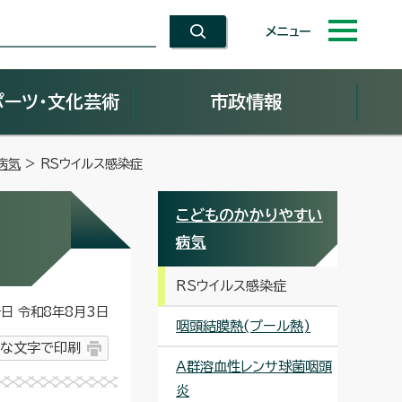
メニュー
ポーツ・文化芸術
市政情報
病気
> RSウイルス感染症
こどものかかりやすい
病気
RSウイルス感染症
 令和8年8月3日
咽頭結膜熱(プール熱)
な文字で印刷
A群溶血性レンサ球菌咽頭
炎