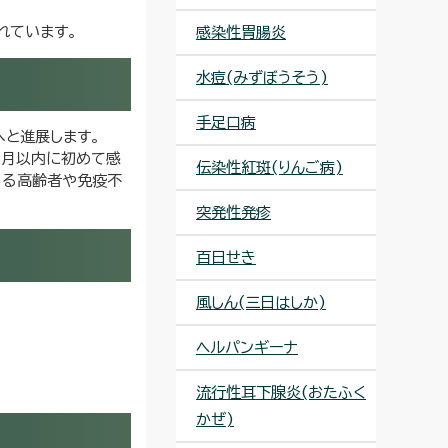
れています。
感染性胃腸炎
水痘(みずぼうそう)
手足口病
へと進展します。
カ月以内に初めて感
伝染性紅斑(りんご病)
ある高齢者や免疫不
突発性発疹
百日せき
風しん(三日はしか)
ヘルパンギーナ
流行性耳下腺炎(おたふく
かぜ)