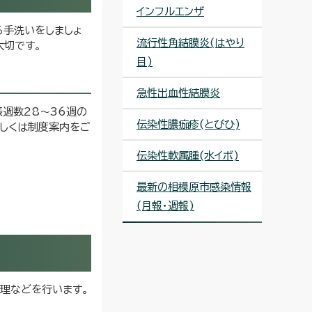
インフルエンザ
る手洗いをしましょ
流行性角結膜炎(はやり
大切です。
目)
急性出血性結膜炎
週数28～36週の
伝染性膿痂疹(とびひ)
詳しくは制度案内をご
伝染性軟属腫(水イボ)
最新の相模原市感染情報
(月報・週報)
管理などを行います。