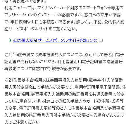
号の再設定ができます。
利用にあたっては、マイナンバーカード対応のスマートフォンや専用の
アプリケーションのインストールが必要ですが、窓口への来庁が不要
で、平日夜間や土日も手続きができます。詳しくは、下記、公的個人認
証サービスポータルサイトをご覧ください。
公的個人認証サービスポータルサイト
（外部リンク）
注1）15歳未満又は成年被後見人については、原則として署名用電子
証明書を発行しないことから、利用者証明用電子証明書の暗証番号
再設定については窓口で手続きが必要です。
注2）住民基本台帳用又は券面事項入力補助用（数字4桁）の暗証番
号の再設定は窓口で手続きが必要です。利用者証明用電子証明書、住
民基本台帳用、券面事項入力補助用の暗証番号を共通の番号で設定
していた場合は、市町村窓口での転入手続きやカードの住所・氏名等
の変更、電子証明書の更新等のときに住民基本台帳用及び券面事項
入力補助用の暗証番号の再設定手続きが必要となる場合があります
のでご注意ください。