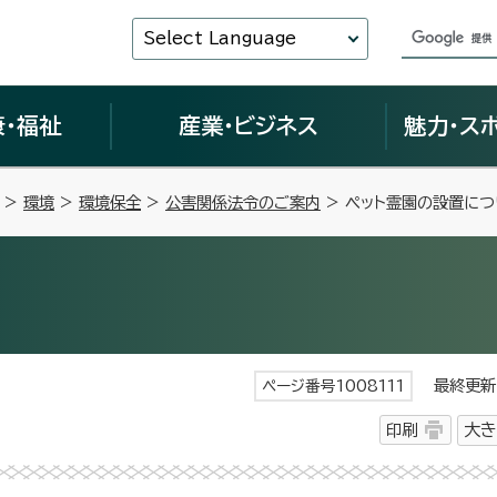
Select Language
康・福祉
産業・ビジネス
魅力・ス
>
環境
>
環境保全
>
公害関係法令のご案内
> ペット霊園の設置につ
最終更新日
ページ番号1008111
印刷
大き