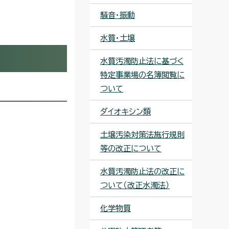
騒音・振動
水質・土壌
水質汚濁防止法に基づく
特定事業場の名簿閲覧に
ついて
ダイオキシン類
土壌汚染対策法施行規則
等の改正について
水質汚濁防止法の改正に
ついて（改正水濁法）
化学物質