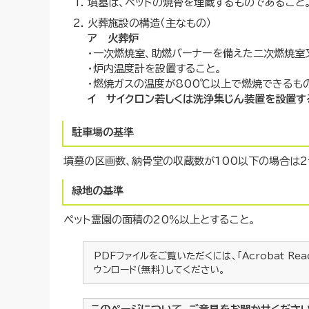
墳墓は、ペットの焼骨を埋蔵するものであること
火葬施設の構造（主なもの）
ア 火葬炉
・一次燃焼室、助燃バーナーを備えた二次燃焼室
・炉内温度計を設置すること。
・燃焼ガスの温度が800℃以上で燃焼できるも
イ サイクロン若しくは洗浄集じん装置を設置す
駐車場の基準
墳墓の区画数、納骨堂の収蔵数が100以下の場合は2
緑地の基準
ペット霊園の面積の20％以上とすること。
PDFファイルをご覧いただくには、「Acrobat Re
ウンロード（無料）してください。