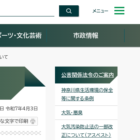
メニュー
ポーツ・文化芸術
市政情報
いて
公害関係法令のご案内
神奈川県生活環境の保全
等に関する条例
 令和7年4月3日
大気・悪臭
な文字で印刷
大気汚染防止法の一部改
正について（アスベスト）