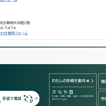
井総合事務所本館2階
4-7474
わせ専用フォーム
わたしの手続き案内
施
引っ越し / 結婚 / 離婚 / 出産 / おくやみ等の手続
手話で電話
市
きをサポートします。