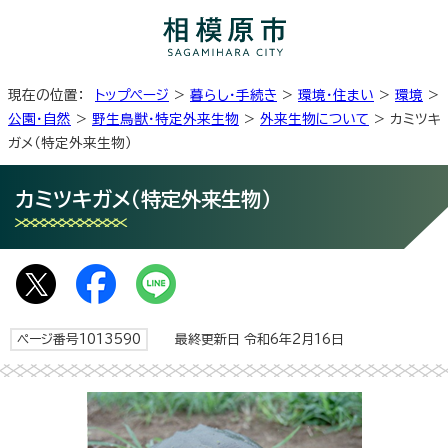
現在の位置：
トップページ
>
暮らし・手続き
>
環境・住まい
>
環境
>
公園・自然
>
野生鳥獣・特定外来生物
>
外来生物について
> カミツキ
ガメ（特定外来生物）
カミツキガメ（特定外来生物）
ページ番号1013590
最終更新日 令和6年2月16日