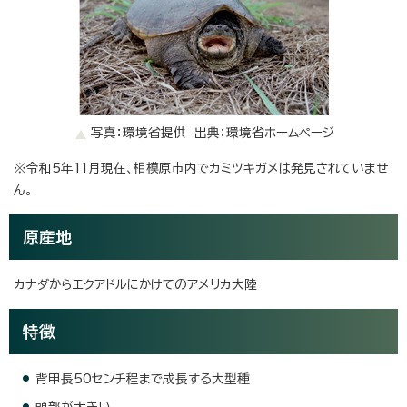
写真：環境省提供 出典：環境省ホームページ
※令和5年11月現在、相模原市内でカミツキガメは発見されていませ
ん。
原産地
カナダからエクアドルにかけてのアメリカ大陸
特徴
背甲長50センチ程まで成長する大型種
頭部が大きい