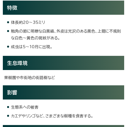
特徴
体長約20～35ミリ
触角の節に明瞭な白黒縞、外皮は光沢のある黒色、上翅に不規則
な白色〜黄色の斑紋がある。
成虫は5～10月に出現。
生息環境
果樹園や市街地の街路樹など
影響
生態系への被害
カエデやリンゴなど、さまざまな樹種を食害する。