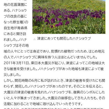
地の花菖蒲園に
ある、ハナショウ
ブの改良の基に
なった野生種）の
自生地が青森県
にあると聞き訪
津波にあっても開花したハナショウブ
れました。ノハナ
ショウブはその地
域の人々にとっては身近であり、見慣れた植物だったため、はじめ地元
の人でノハナショウブに興味を持つ人はほとんどいませんでした。
2011年3月11日、東日本大震災が起こり、津波によってこの地域は大
きな被害を受けました。ノハナショウブがあった地域も津波によって被
災しました。
しかし、開花時期の6月に私が訪れたとき、津波の被害を受けたにも関
わらず、開花したノハナショウブがあったのです。そのことを伝えると、
大震災の津波の被害を免れたノハナショウブを、復興のシンボルにした
いと人々が集まってきました。大震災の後移住してきた人たちも、その
活動に加わることで地域に溶け込んでいったそうです。