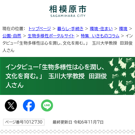
現在の位置：
トップページ
>
暮らし・手続き
>
環境・住まい
>
環境
>
公園・自然
>
生物多様性ポータルサイト
>
特集 いきものコラム
> イン
タビュー「生物多様性は心を潤し、文化を育む。」 玉川大学教授 田淵俊
人さん
インタビュー「生物多様性は心を潤し、
文化を育む。」 玉川大学教授 田淵俊
人さん
ページ番号1012730
最終更新日 令和6年11月7日