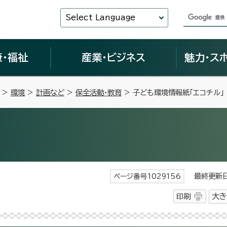
Select Language
康・福祉
産業・ビジネス
魅力・ス
>
環境
>
計画など
>
保全活動・教育
> 子ども環境情報紙「エコチル」
最終更新日 
ページ番号1029156
印刷
大き