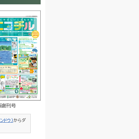
版創刊号
ンドウ）
からダ