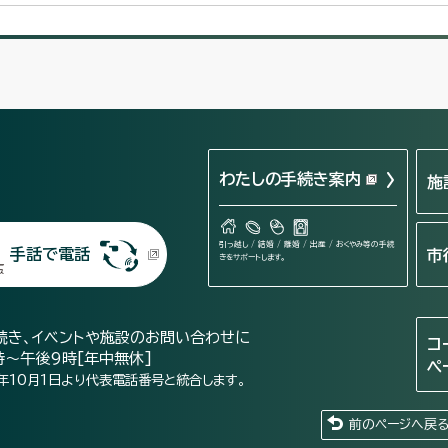
わたしの手続き案内
施
引っ越し / 結婚 / 離婚 / 出産 / おくやみ等の手続
手話で電話
市
きをサポートします。
続き、イベントや施設のお問い合わせに
コ
時～午後9時[年中無休]
ペ
年10月1日より代表電話番号と統合します。
前のページへ戻