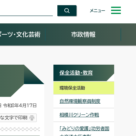
メニュー
ポーツ・文化芸術
市政情報
保全活動・教育
環境保全活動
自然環境観察員制度
令和8年4月17日
相模川クリーン作戦
な文字で印刷
「みどりの愛護」功労者国