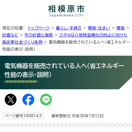
現在の位置：
トップページ
>
暮らし・手続き
>
環境・住まい
>
環境
>
計画など
>
市の計画と施策
>
さがみはら地球温暖化の防止に向けた
脱炭素社会づくり条例
> 電気機器を販売されている人へ（省エネルギー
性能の表示・説明）
電気機器を販売されている人へ（省エネルギー
性能の表示・説明）
ページ番号1008143
最終更新日 平成30年1月12日