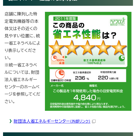
店舗に陳列した特
定電気機器等の本
体又はその近くの
見やすい位置に、統
一省エネラベルによ
り表示してくださ
い。
※統一省エネラベ
ルについては、財団
法人省エネルギー
センターのホームペ
ージを参照してくだ
さい。
財団法人省エネルギーセンター
（外部リンク）