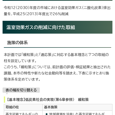
令和12（2030）年度の市域における温室効果ガス（二酸化炭素）排出
量を、平成25（2013）年度比で26％削減
温室効果ガスの削減に向けた取組
施策の体系
本計画では「緩和策」と「適応策」に対応する基本理念と7つの取組の
柱を設定しています。
このうち、「緩和策」については、前計画の評価・検証結果と抽出された
課題、本市の特性や新たな社会動向等を踏まえ、下表に示すとおり施
策体系を定めています。
表の幅を切り替える
【基本理念】低炭素社会の実現（第6章参照） 緩和策
取組の柱
基本施策
再生可能エネルギーの
地域資源を活用した再生可能エネルギ