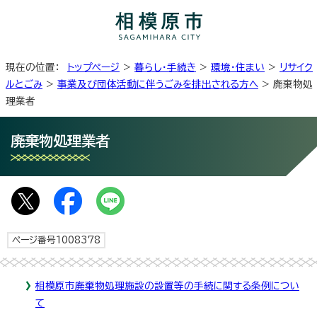
現在の位置：
トップページ
>
暮らし・手続き
>
環境・住まい
>
リサイク
ルとごみ
>
事業及び団体活動に伴うごみを排出される方へ
> 廃棄物処
理業者
廃棄物処理業者
ページ番号1008378
相模原市廃棄物処理施設の設置等の手続に関する条例につい
て