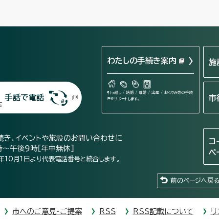
わたしの手続き案内
施
引っ越し / 結婚 / 離婚 / 出産 / おくやみ等の手続
手話で電話
市
きをサポートします。
続き、イベントや施設のお問い合わせに
コ
時～午後9時[年中無休]
ペ
年10月1日より代表電話番号と統合します。
前のページへ戻
市へのご意見・ご提案
RSS
RSS記載について
リ