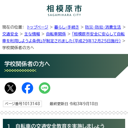
現在の位置：
トップページ
>
暮らし・手続き
>
防災・防犯・消費生活
>
交通安全
>
主な情報
>
自転車関係
>
「相模原市安全に安心して自転
車を利用しようよ条例」が制定されました（平成29年12月25日施行）
>
学校関係者の方へ
学校関係者の方へ
ページ番号1013148
最終更新日 令和3年9月18日
1 自転車の交通安全教育を実施しましょう