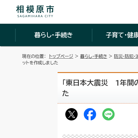
暮らし・手続き
子育て・健
現在の位置：
トップページ
>
暮らし・手続き
>
防災・防犯・
ットを作成しました
「東日本大震災 1年間
た