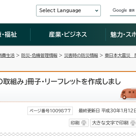
Select Language
康・福祉
産業・ビジネス
魅力・ス
消費生活
>
防災・危機管理情報
>
災害時の防災情報
>
東日本大震災 
の取組み」冊子・リーフレットを作成しまし
最終更新日 平成30年1月12
ページ番号1009877
印刷
大きな文字で印刷