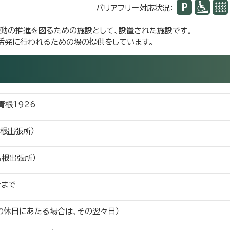
バリアフリー対応状況：
活動の推進を図るための施設として、設置された施設です。
活発に行われるための場の提供をしています。
青根1926
青根出張所）
（青根出張所）
時まで
の休日にあたる場合は、その翌々日）