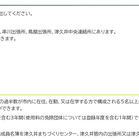
出してください。
、串川出張所、鳥屋出張所、津久井中央連絡所にあります。
きます。
員の過半数が市内に在住、在勤、又は在学する方で構成される5名以上
ができます。
含む3年間（使用料の免除団体については登録年度を含む1年間）で
構成員名簿を津久井まちづくりセンター、津久井管内の出張所又は津