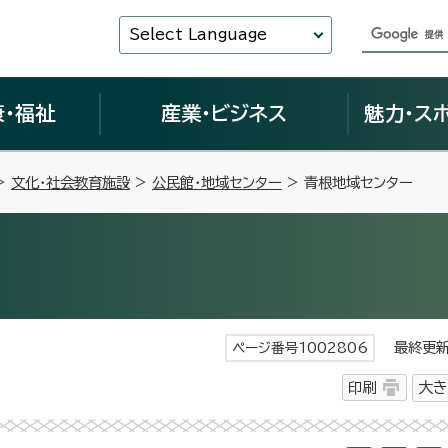
Select Language
康・福祉
産業・ビジネス
魅力・ス
>
文化・社会教育施設
>
公民館・地域センター
> 青根地域センター
最終更新日
ページ番号1002806
印刷
大き