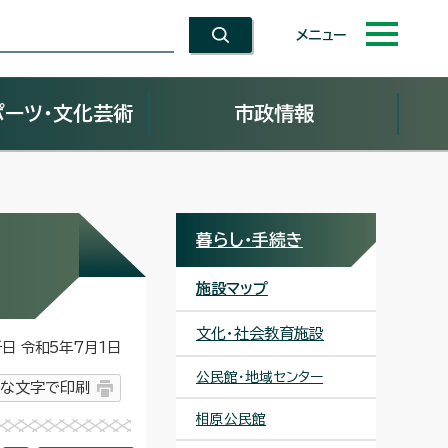
メニュー
ポーツ・文化芸術
市政情報
暮らし・手続き
施設マップ
文化・社会教育施設
 令和5年7月1日
公民館・地域センター
な文字で印刷
相原公民館