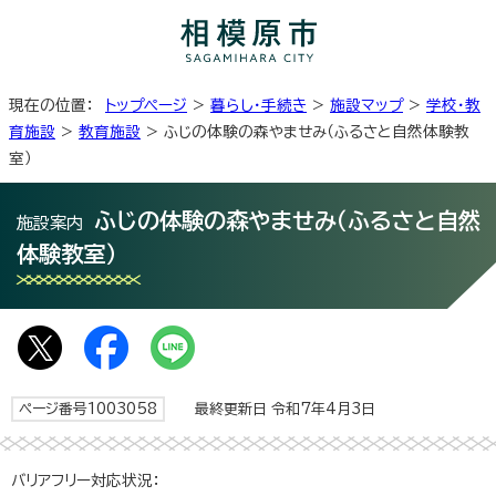
現在の位置：
トップページ
>
暮らし・手続き
>
施設マップ
>
学校・教
育施設
>
教育施設
> ふじの体験の森やませみ（ふるさと自然体験教
室）
ふじの体験の森やませみ（ふるさと自然
施設案内
体験教室）
ページ番号1003058
最終更新日 令和7年4月3日
バリアフリー対応状況：