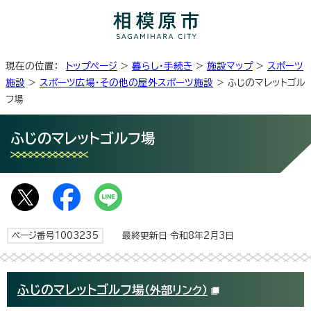
現在の位置：
トップページ
>
暮らし・手続き
>
施設マップ
>
スポーツ
施設
>
スポーツ広場・その他の屋外スポーツ施設
> ふじのマレットゴル
フ場
ふじのマレットゴルフ場
ページ番号1003235
最終更新日 令和8年2月3日
ふじのマレットゴルフ場
（外部リンク）