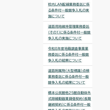
校内LAN配線業務委託に係
る条件付一般競争入札の実
施について
道路用地維持管理業務委託
（その1）に係る条件付一般競
争入札の実施について
令和8年度地籍調査事業業
務委託に係る条件付一般競
争入札の結果について
道路附属物（大型標識）点検
業務委託に係る条件付一般
競争入札の結果について
橋本公民館他25館自動体外
式除細動器賃貸借契約（長期
継続契約）に係る条件付一般