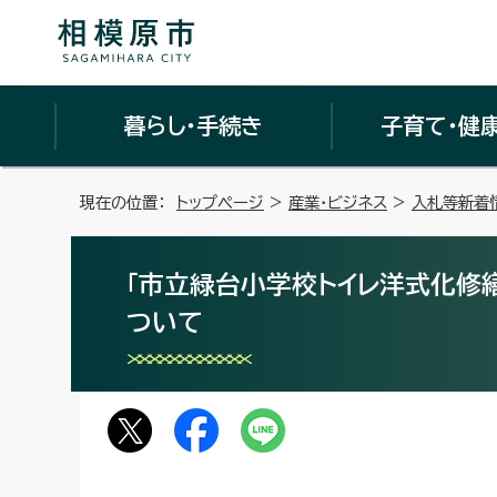
暮らし・手続き
子育て・健
現在の位置：
トップページ
>
産業・ビジネス
>
入札等新着
「市立緑台小学校トイレ洋式化修
ついて