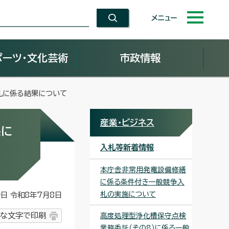
メニュー
ポーツ・文化芸術
市政情報
札に係る結果について
産業・ビジネス
果に
入札等新着情報
本庁舎非常用発電設備修繕
に係る条件付き一般競争入
札の実施について
 令和8年7月8日
な文字で印刷
高度処理型浄化槽保守点検
業務委託（その8）に係る一般