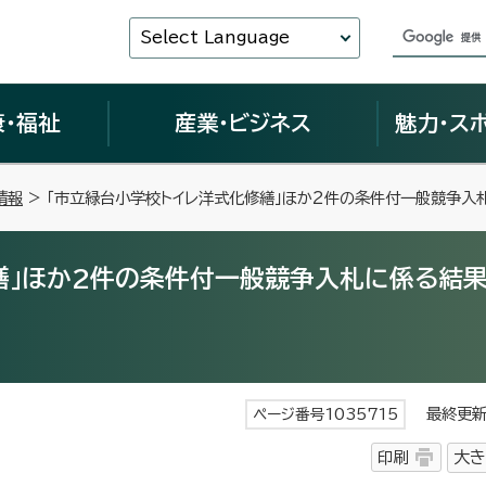
Select Language
康・福祉
産業・ビジネス
魅力・ス
情報
> 「市立緑台小学校トイレ洋式化修繕」ほか2件の条件付一般競争入
繕」ほか2件の条件付一般競争入札に係る結
最終更新日
ページ番号1035715
印刷
大き