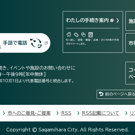
わたしの手続き案内
施
引っ越し / 結婚 / 離婚 / 出産 / おくやみ等の手続
手話で電話
市
きをサポートします。
続き、イベントや施設のお問い合わせに
コ
時～午後9時[年中無休]
ペ
年10月1日より代表電話番号と統合します。
前のページへ戻
市へのご意見・ご提案
RSS
RSS記載について
リ
Copyright © Sagamihara City. All Rights Reserved.