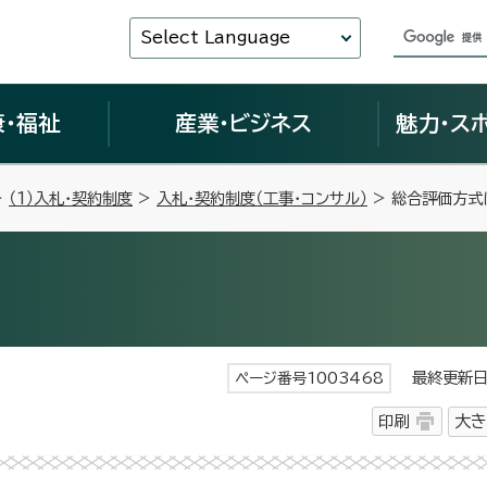
Select Language
康・福祉
産業・ビジネス
魅力・ス
>
（1）入札・契約制度
>
入札・契約制度（工事・コンサル）
> 総合評価方式
最終更新日 
ページ番号1003468
印刷
大き